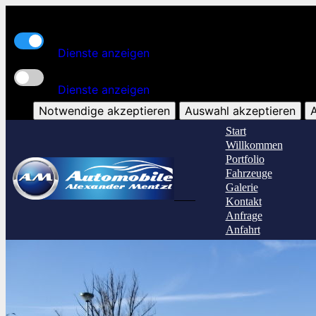
Kern-Funktionalität
Dienste anzeigen
Zusatz-Funktionen
Dienste anzeigen
Notwendige akzeptieren
Auswahl akzeptieren
A
Start
Willkommen
Portfolio
Fahrzeuge
Galerie
Kontakt
Anfrage
Anfahrt